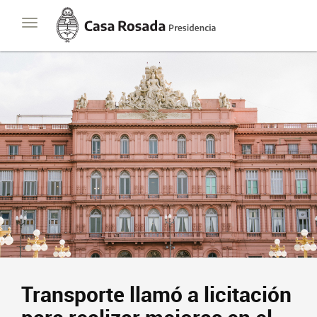
Casa
Toggle
Rosada
navigation
Presidencia
de
la
Nación
Transporte llamó a licitación