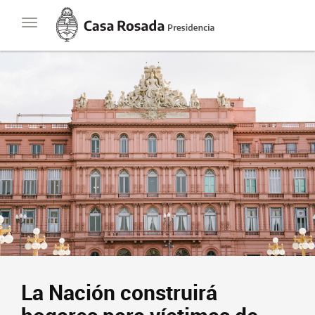
Casa
Toggle
Rosada
navigation
Presidencia
de
la
Nación
La Nación construirá