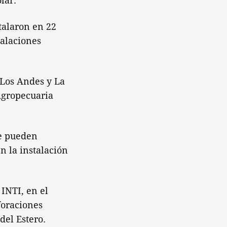
lar.
talaron en 22
talaciones
 Los Andes y La
Agropecuaria
se pueden
 la instalación
INTI, en el
foraciones
del Estero.