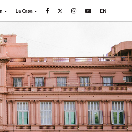
ón
La Casa
EN