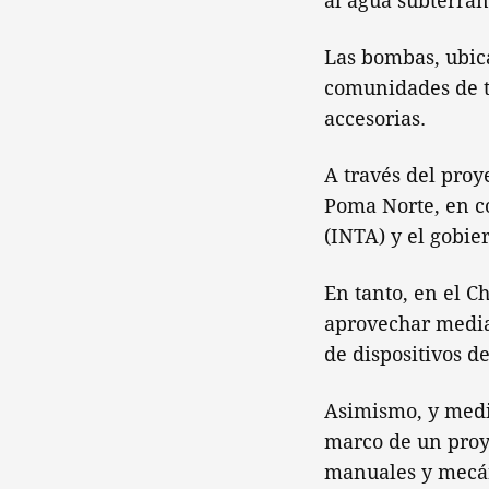
al agua subterrá
Las bombas, ubica
comunidades de to
accesorias.
A través del pro
Poma Norte, en c
(INTA) y el gobie
En tanto, en el C
aprovechar media
de dispositivos d
Asimismo, y medi
marco de un proye
manuales y mecáni