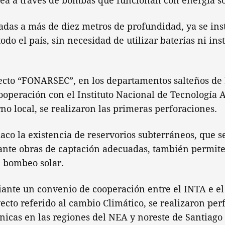
nea a través de bombas que funcionan con energía so
das a más de diez metros de profundidad, ya se ins
do el país, sin necesidad de utilizar baterías ni ins
yecto “FONARSEC”, en los departamentos salteños de
ooperación con el Instituto Nacional de Tecnología 
rno local, se realizaron las primeras perforaciones.
haco la existencia de reservorios subterráneos, que 
nte obras de captación adecuadas, también permiten
e bombeo solar.
ante un convenio de cooperación entre el INTA e el 
cto referido al cambio Climático, se realizaron per
cas en las regiones del NEA y noreste de Santiago 