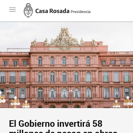
Casa
Toggle
Rosada
navigation
Presidencia
de
la
Nación
El Gobierno invertirá 58