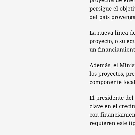
proyectos de ene
persigue el objet
del país provenga
La nueva línea de
proyecto, o su eq
un financiamiento
Además, el Minist
los proyectos, pr
componente local 
El presidente del
clave en el crec
con financiamien
requieren este ti