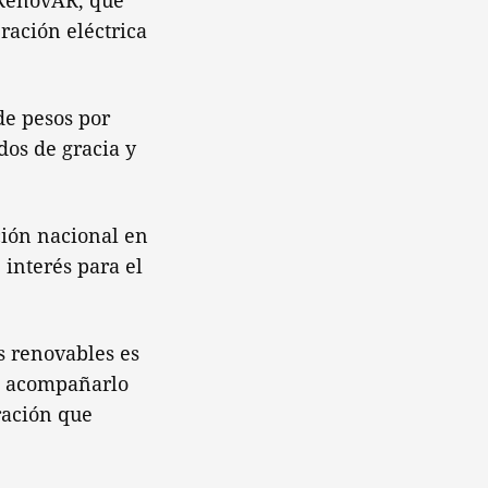
 RenovAR, que
eración eléctrica
de pesos por
dos de gracia y
ción nacional en
 interés para el
s renovables es
os acompañarlo
ración que