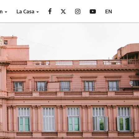
ón
La Casa
EN