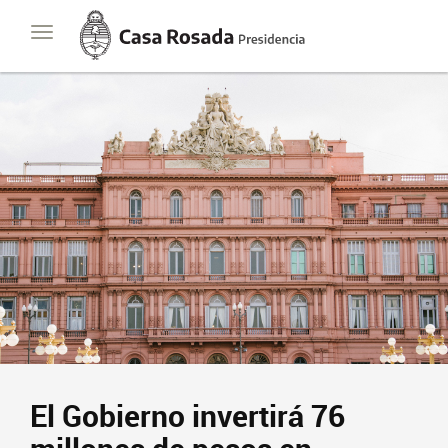
Casa
Toggle
Rosada
navigation
Presidencia
de
la
Nación
El Gobierno invertirá 76