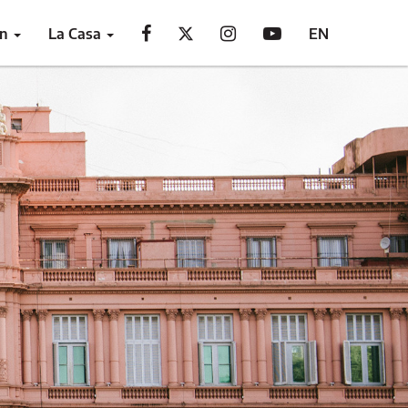
ón
La Casa
EN