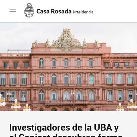
Casa
Toggle
Rosada
navigation
Presidencia
de
la
Nación
Investigadores de la UBA y