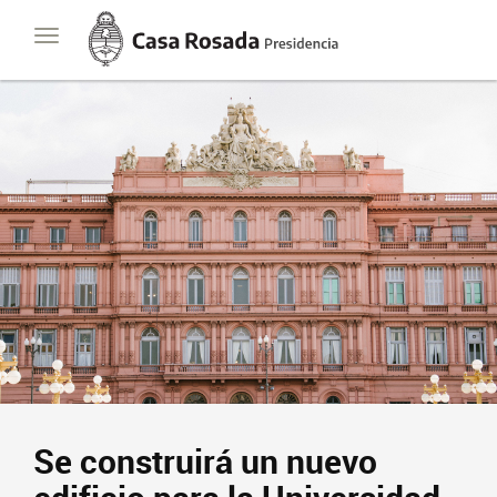
Casa
Toggle
Rosada
navigation
Presidencia
de
la
Nación
Se construirá un nuevo