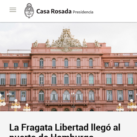
Casa
Toggle
Rosada
navigation
Presidencia
de
la
Nación
La Fragata Libertad llegó al