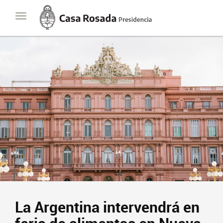
Casa
Toggle
Rosada
navigation
Presidencia
de
la
Nación
La Argentina intervendrá en