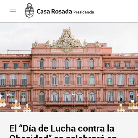
Casa
Toggle
Rosada
navigation
Presidencia
de
la
Nación
El “Día de Lucha contra la