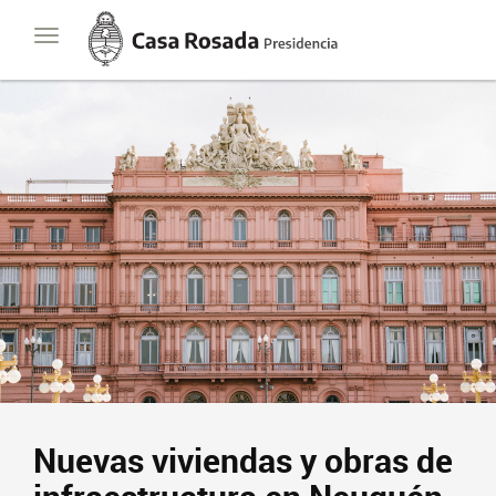
Casa
Toggle
Rosada
navigation
Presidencia
de
la
Nación
Nuevas viviendas y obras de