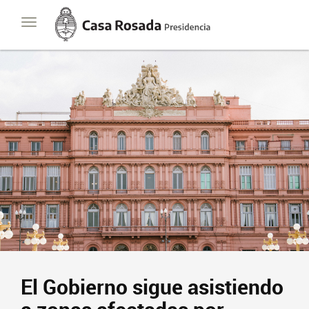
Casa
Toggle
Rosada
navigation
Presidencia
de
la
Nación
El Gobierno sigue asistiendo