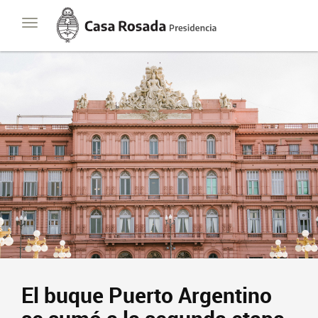
Casa
Toggle
Rosada
navigation
Presidencia
de
la
Nación
El buque Puerto Argentino