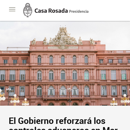
Casa
Toggle
Rosada
navigation
Presidencia
de
la
Nación
El Gobierno reforzará los