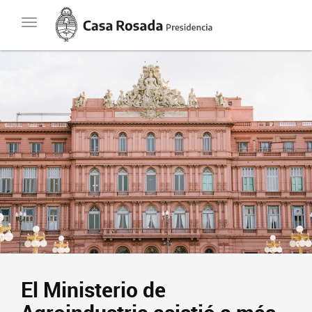
Casa
Toggle
Rosada
navigation
Presidencia
de
la
Nación
El Ministerio de