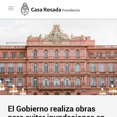
Casa
Toggle
Rosada
navigation
Presidencia
de
la
Nación
El Gobierno realiza obras