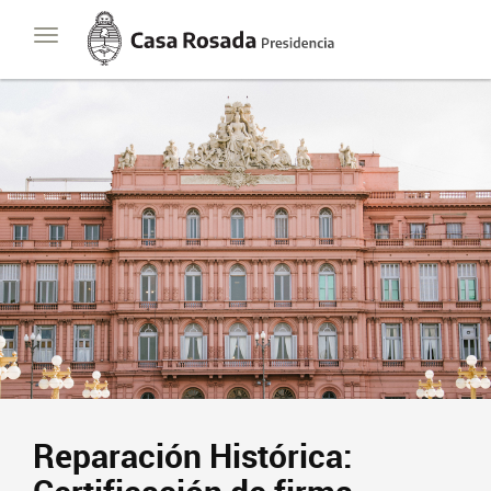
Casa
Toggle
Rosada
navigation
Presidencia
de
la
Nación
Reparación Histórica: