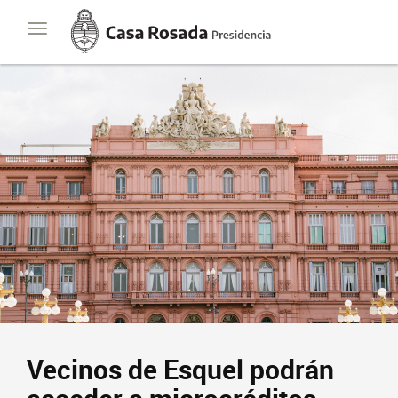
Casa
Toggle
Rosada
navigation
Presidencia
de
la
Nación
Vecinos de Esquel podrán