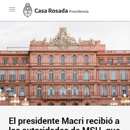
Casa
Toggle
Rosada
navigation
Presidencia
de
la
Nación
El presidente Macri recibió a