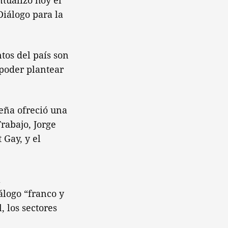
tualizó hoy el
Diálogo para la
tos del país son
 poder plantear
eña ofreció una
rabajo, Jorge
 Gay, y el
a
álogo “franco y
, los sectores