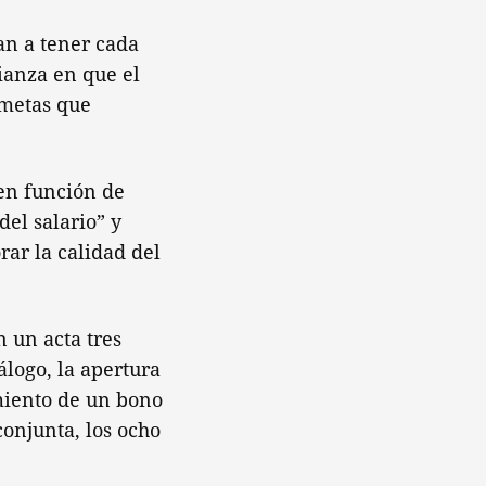
an a tener cada
ianza en que el
 metas que
en función de
el salario” y
ar la calidad del
n un acta tres
álogo, la apertura
miento de un bono
conjunta, los ocho