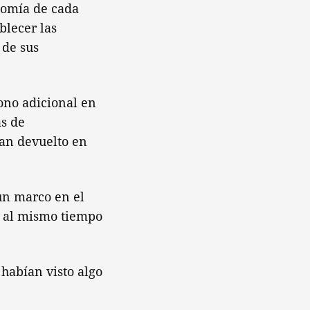
nomía de cada
blecer las
 de sus
ono adicional en
as de
han devuelto en
 un marco en el
y al mismo tiempo
habían visto algo