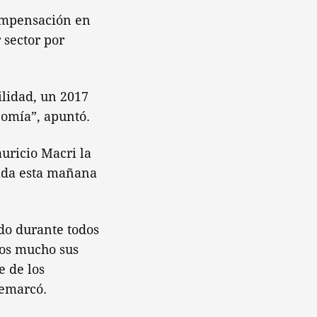
compensación en
 sector por
ilidad, un 2017
omía”, apuntó.
ricio Macri la
dida esta mañana
do durante todos
mos mucho sus
e de los
remarcó.