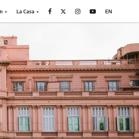
ón
La Casa
EN