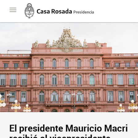
Casa
Toggle
Rosada
navigation
Presidencia
de
la
Nación
El presidente Mauricio Macri