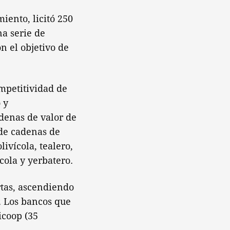
iento, licitó 250
na serie de
n el objetivo de
ompetitividad de
 y
denas de valor de
 de cadenas de
livícola, tealero,
ícola y yerbatero.
rtas, ascendiendo
. Los bancos que
icoop (35