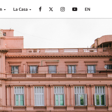
ón
La Casa
EN