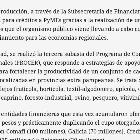
Producción, a través de la Subsecretaría de Financiam
 para créditos a PyMEs gracias a la realización de u
s que el organismo público viene llevando a cabo co
ciamiento para las economías regionales.
ad, se realizó la tercera subasta del Programa de C
ales (PROCER), que responde a estrategias de apoyo
ra fortalecer la productividad de un conjunto de ca
ocalizadas en provincias extra pampeanas. Se trata
ejos frutícola, hortícola, textil-algodonero, apícola, o
 caprino, foresto-industrial, ovino, pesquero, vitivin
 entidades financieras que esta vez acumularon ofe
 pesos y prácticamente duplicando el cupo otorgado
n Comafi (100 millones), Galicia (70 millones), Cred