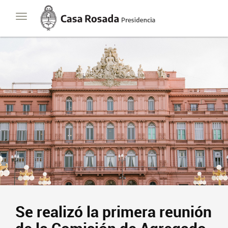
Casa
Toggle
Rosada
navigation
Presidencia
de
la
Nación
Se realizó la primera reunión