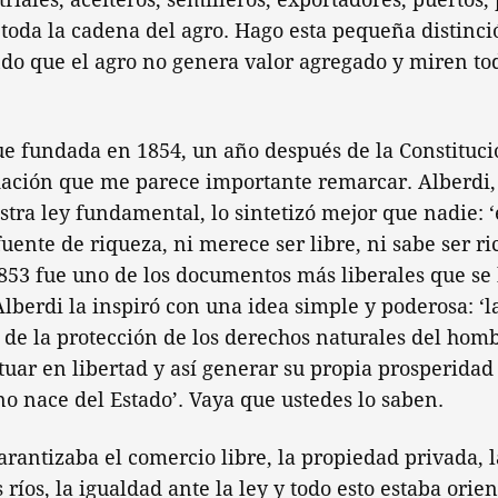
toda la cadena del agro. Hago esta pequeña distinc
o que el agro no genera valor agregado y miren tod
fue fundada en 1854, un año después de la Constituci
dación que me parece importante remarcar. Alberdi,
stra ley fundamental, lo sintetizó mejor que nadie: 
uente de riqueza, ni merece ser libre, ni sabe ser ric
853 fue uno de los documentos más liberales que se
lberdi la inspiró con una idea simple y poderosa: ‘
de la protección de los derechos naturales del homb
ar en libertad y así generar su propia prosperidad y
 no nace del Estado’. Vaya que ustedes lo saben.
arantizaba el comercio libre, la propiedad privada, l
 ríos, la igualdad ante la ley y todo esto estaba orie