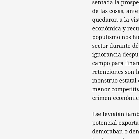
sentada la prospe
de las cosas, ant
quedaron a la vis
económica y recu
populismo nos hic
sector durante dé
ignorancia despué
campo para financi
retenciones son l
monstruo estatal 
menor competitivi
crimen económico
Ese leviatán tamb
potencial exporta
demoraban o dene