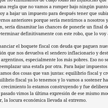
na regla que no vamos a romper bajo ningún punto d
voy a bajar un impuesto para después tener que subi
rnos anteriores porque sería mentirnos a nosotros y
n, sería dinamitar las chances de ponerle un final de
eterminar definitivamente con este robo, que lo voy 
anciar el boquete fiscal con deuda que paguen nues
ión que nos devuelva el sendero inflacionario y des
s argentinos, especialmente los más pobres. Eso no se
eemplazar una estafa por otra. Para bajar impuesto
tamos dos cosas que van juntas: equilibrio fiscal y c
ilibrio fiscal ya lo tenemos y lo vamos a sostener ha
l crecimiento lo estamos construyendo y fue delibe
o pasado vimos la última expresión de ese mismo mo
r, la locura económica llevada al extremo.