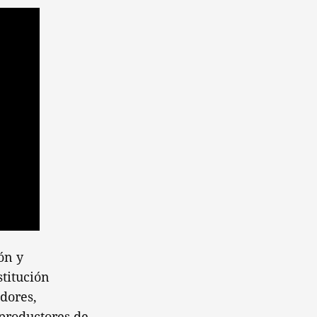
ón y
stitución
dores,
 productores de