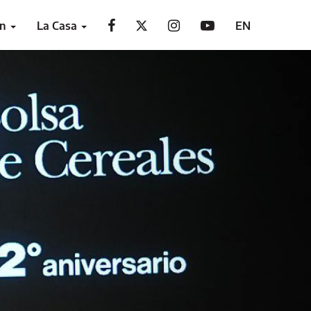
ón
La Casa
EN