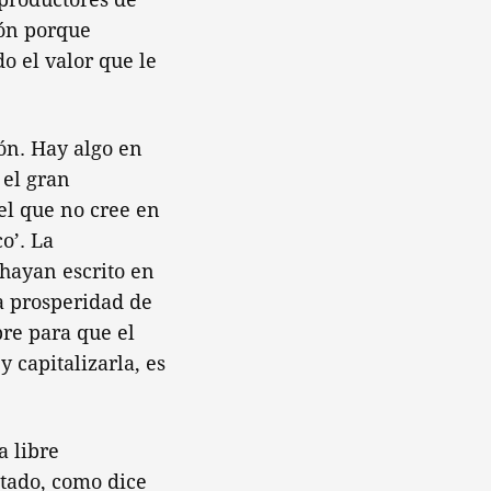
ión porque
o el valor que le
ón. Hay algo en
 el gran
‘el que no cree en
o’. La
 hayan escrito en
la prosperidad de
re para que el
 capitalizarla, es
a libre
ntado, como dice