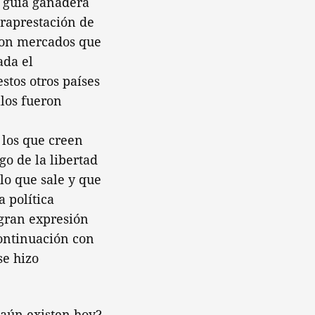
a guía ganadera
traprestación de
eron mercados que
ada el
stos otros países
llos fueron
 los que creen
go de la libertad
lo que sale y que
 política
 gran expresión
continuación con
se hizo
 aún existen hoy?