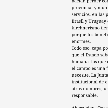
hacían perder co
provincial y muni
servicios, en las
Brasil y Uruguay
kirchnerismo tien
porque los benefi
enormes.
Todo eso, capa po
que el Estado sab
humana: los que c
el campo es una f
necesite. La Junt
institucional de 
otros nombres, un
responsable.
Ahora bien ¿Por q