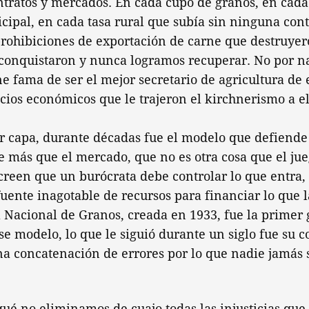
ntratos y mercados. En cada cupo de granos, en cad
cipal, en cada tasa rural que subía sin ninguna con
 prohibiciones de exportación de carne que destruy
 conquistaron y nunca logramos recuperar. No por n
e fama de ser el mejor secretario de agricultura de e
cios económicos que le trajeron el kirchnerismo a e
r capa, durante décadas fue el modelo que defiende
e más que el mercado, que no es otra cosa que el jue
reen que un burócrata debe controlar lo que entra, 
uente inagotable de recursos para financiar lo que la
a Nacional de Granos, creada en 1933, fue la primer
ese modelo, lo que le siguió durante un siglo fue su 
a concatenación de errores por lo que nadie jamás 
ué no eliminamos de cuajo todas las injusticias que