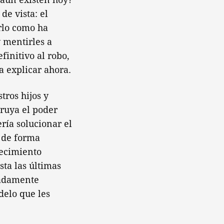
e vista: el
rlo como ha
 mentirles a
finitivo al robo,
a explicar ahora.
tros hijos y
truya el poder
ría solucionar el
s de forma
recimiento
sta las últimas
radamente
delo que les