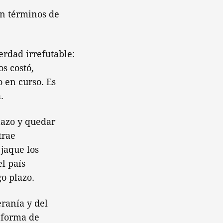
en términos de
erdad irrefutable:
s costó,
 en curso. Es
.
lazo y quedar
trae
jaque los
el país
o plazo.
eranía y del
r forma de