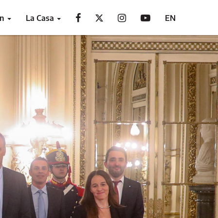
ón
La Casa
EN