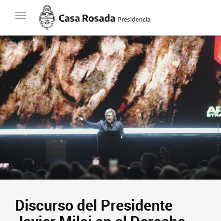
Casa
Toggle
Rosada
navigation
Presidencia
de
la
Nación
Discurso del Presidente