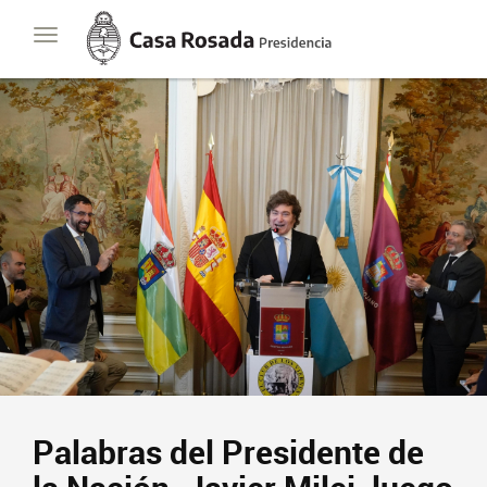
Casa
Toggle
Rosada
navigation
Presidencia
de
la
Nación
Palabras del Presidente de