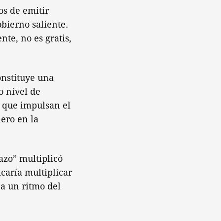
os de emitir
bierno saliente.
te, no es gratis,
onstituye una
o nivel de
, que impulsan el
ero en la
azo” multiplicó
icaría multiplicar
 a un ritmo del