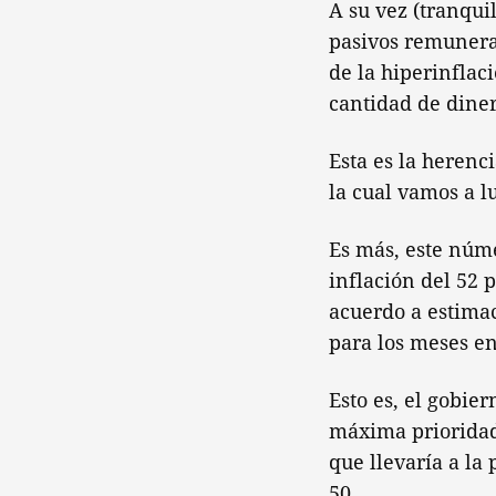
A su vez (tranqui
pasivos remunerad
de la hiperinflac
cantidad de dinero
Esta es la herenc
la cual vamos a l
Es más, este núm
inflación del 52 
acuerdo a estimac
para los meses en
Esto es, el gobie
máxima prioridad 
que llevaría a la
50.