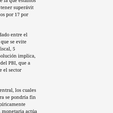
e la que estamos
 tener superávit
los por 17 por
dado entre el
 que se evite
iscal, 5
solución implica,
 del PBI, que a
e el sector
ntral, los cuales
ra se pondría fin
mpíricamente
ca monetaria actúa