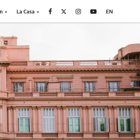
ón
La Casa
EN