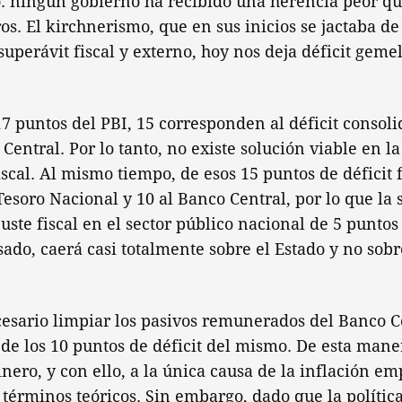
o: ningún gobierno ha recibido una herencia peor qu
os. El kirchnerismo, que en sus inicios se jactaba de
superávit fiscal y externo, hoy nos deja déficit geme
17 puntos del PBI, 15 corresponden al déficit consoli
Central. Por lo tanto, no existe solución viable en la
fiscal. Al mismo tiempo, de esos 15 puntos de déficit f
esoro Nacional y 10 al Banco Central, por lo que la 
uste fiscal en el sector público nacional de 5 puntos
sado, caerá casi totalmente sobre el Estado y no sobr
ecesario limpiar los pasivos remunerados del Banco Ce
de los 10 puntos de déficit del mismo. De esta mane
inero, y con ello, a la única causa de la inflación e
n términos teóricos. Sin embargo, dado que la políti