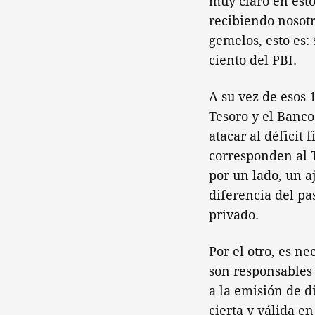
muy claro en est
recibiendo nosotr
gemelos, esto es: 
ciento del PBI.
A su vez de esos 
Tesoro y el Banco 
atacar al déficit 
corresponden al T
por un lado, un aj
diferencia del pa
privado.
Por el otro, es n
son responsables 
a la emisión de d
cierta y válida e