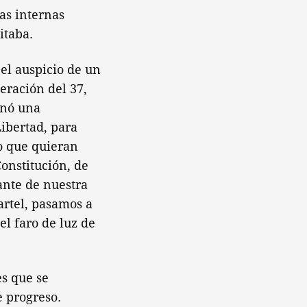
as internas
itaba.
el auspicio de un
eración del 37,
onó una
Libertad, para
o que quieran
Constitución, de
ante de nuestra
artel, pasamos a
el faro de luz de
es que se
 progreso.