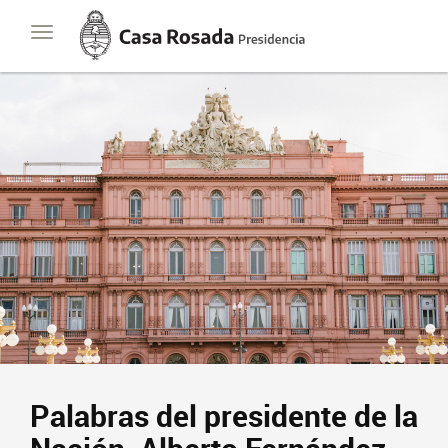
Casa
Toggle
Rosada
navigation
Presidencia
de
la
Nación
Palabras del presidente de la