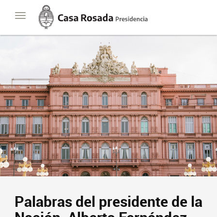
Casa
Toggle
Rosada
navigation
Presidencia
de
la
Nación
Palabras del presidente de la