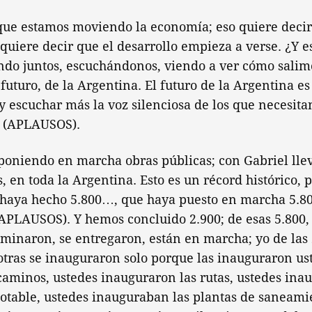
 que estamos moviendo la economía; eso quiere deci
quiere decir que el desarrollo empieza a verse. ¿Y e
ndo juntos, escuchándonos, viendo a ver cómo salimo
 futuro, de la Argentina. El futuro de la Argentina es
 y escuchar más la voz silenciosa de los que necesita
. (APLAUSOS).
poniendo en marcha obras públicas; con Gabriel lle
s, en toda la Argentina. Esto es un récord histórico,
haya hecho 5.800…, que haya puesto en marcha 5.80
APLAUSOS). Y hemos concluido 2.900; de esas 5.800, 
rminaron, se entregaron, están en marcha; yo de las
s otras se inauguraron solo porque las inauguraron us
aminos, ustedes inauguraron las rutas, ustedes ina
potable, ustedes inauguraban las plantas de saneami