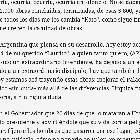
ría, ocurría, ocurría, ocurría en silencio. No se daba
 2.900 obras concluidas, terminadas; de esas 5.800, 
e todos los días me los cambia “Kato”, como sigue f
 me crecen la cantidad de obras.
Argentina que piensa en su desarrollo, hoy estoy a
d de mí querido “Laurito”, a quien tanto quiero, (
sido un extraordinario Intendente, ha dejado a un e
ado a un extraordinario discípulo, hay que también d
 estamos acá trayendo estas obras: mejorar el Palac
rico -sin duda- más allá de las diferencias, Urquiza
toria, sin ninguna duda.
 el Gobernador que 20 días de que lo mataran a Urqu
o presidente y advirtiéndole que su vida corría pel
ar, fíjense los hombres que pasaron por ese lugar, 
 no cuidarlo, cómo no ponerlo en valor. Yo pregunta