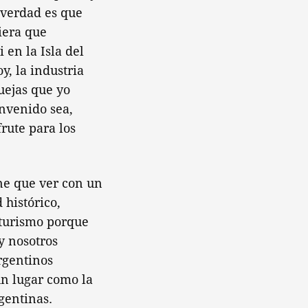
a verdad es que
viera que
 en la Isla del
, la industria
quejas que yo
envenido sea,
frute para los
ene que ver con un
 histórico,
 turismo porque
y nosotros
rgentinos
un lugar como la
gentinas.