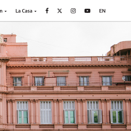
ón
La Casa
EN