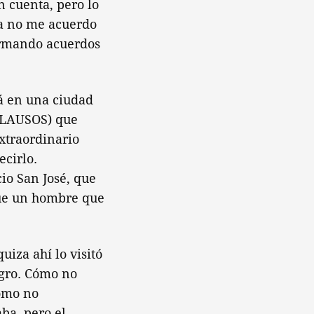
n cuenta, pero lo
ya no me acuerdo
irmando acuerdos
cá en una ciudad
APLAUSOS) que
xtraordinario
ecirlo.
io San José, que
 fue un hombre que
iza ahí lo visitó
igro. Cómo no
cómo no
ba, pero el