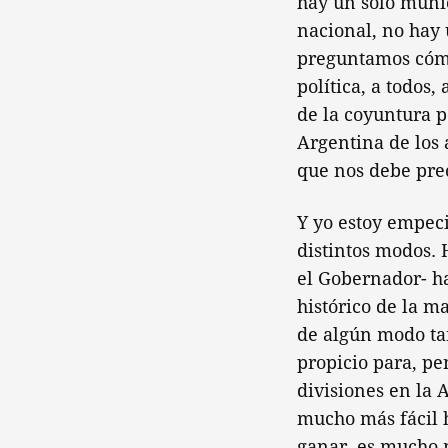
hay un solo munic
nacional, no hay 
preguntamos cómo
política, a todos,
de la coyuntura p
Argentina de los 
que nos debe preo
Y yo estoy empec
distintos modos.
el Gobernador- ha
histórico de la m
de algún modo tam
propicio para, pe
divisiones en la 
mucho más fácil h
ganar, es mucho m