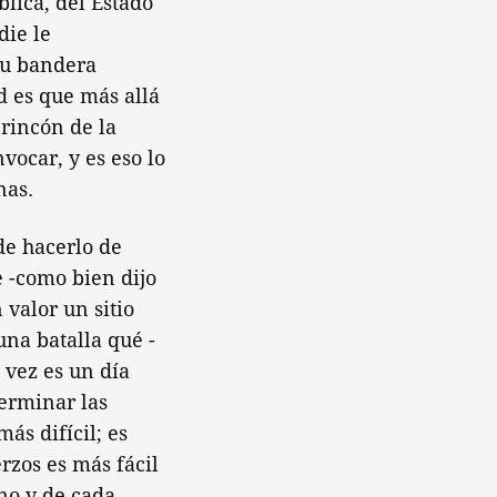
lica, del Estado
die le
su bandera
ad es que más allá
 rincón de la
vocar, y es eso lo
nas.
de hacerlo de
 -como bien dijo
 valor un sitio
una batalla qué -
 vez es un día
terminar las
ás difícil; es
rzos es más fácil
no y de cada