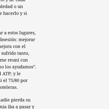
oledad o un
 hacerlo y si
 a estos lugares,
obsesión: mejorar
mejora con el
sufrido tanto,
 me reuní con
ómo los ayudamos”.
l ATP; y le
i el 75/80 por
oteleras.
nadie pierda su
mia iba a pasar y