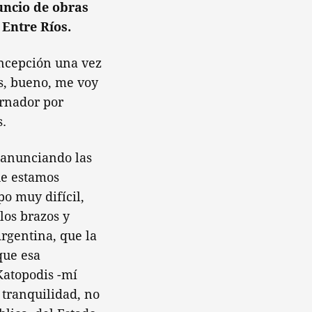
uncio de obras
 Entre Ríos.
Concepción una vez
os, bueno, me voy
ernador por
s.
 anunciando las
ue estamos
o muy difícil,
los brazos y
rgentina, que la
que esa
Katopodis -mí
tranquilidad, no