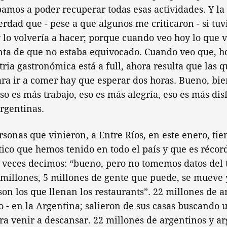
íbamos a poder recuperar todas esas actividades. Y l
verdad que - pese a que algunos me criticaron - si tu
 lo volvería a hacer; porque cuando veo hoy lo que vi
ta de que no estaba equivocado. Cuando veo que, hoy
tria gastronómica está a full, ahora resulta que las 
ra ir a comer hay que esperar dos horas. Bueno, bi
so es más trabajo, eso es más alegría, eso es más dis
argentinas.
rsonas que vinieron, a Entre Ríos, en este enero, ti
ico que hemos tenido en todo el país y que es récord
s veces decimos: “bueno, pero no tomemos datos del
millones, 5 millones de gente que puede, se mueve 
on los que llenan los restaurants”. 22 millones de a
ño - en la Argentina; salieron de sus casas buscando 
ara venir a descansar. 22 millones de argentinos y ar