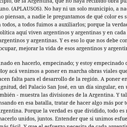
ipio, de la Argentina, que no haya recibido obra púb
uno. (APLAUSOS). No hay ni un solo municipio, a na
 piensan, a nadie le preguntamos de qué color es 
 a todos, a todos fuimos a auxiliarlos; porque la verd
olítica aquí viven argentinos y argentinas y en cada
argentinos y argentinas. Y es eso lo que nos debe con
cupar, mejorar la vida de esos argentinos y argenti
inado en hacerlo, empecinado; y estoy empecinado 
 Hoy acá venimos a poner en marcha obras viales que
cen falta para el desarrollo de la región. A poner en
agnitud, del Palacio San José, en un día singular, en 
bién - muestra las divisiones de la Argentina. Y tal
nsando en esa batalla, tratar de hacer algo más por 
Argentina. Porque la verdad es que dividido, todo es m
acerlo unidos, juntos. Entender que si unimos esfue
ás fácil. Y que el esfuerzo necesita de cada argenti