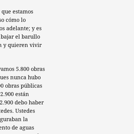
r que estamos
so cómo lo
s adelante; y es
 bajar el barullo
n y quieren vivir
vamos 5.800 obras
 pues nunca hubo
0 obras públicas
2.900 están
 2.900 debo haber
tedes. Ustedes
uguraban la
ento de aguas