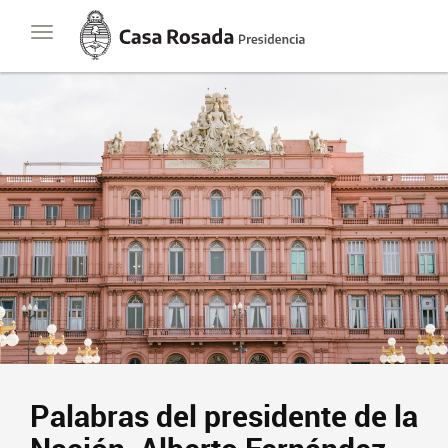
Casa
Toggle
Rosada
navigation
Presidencia
de
la
Nación
Palabras del presidente de la