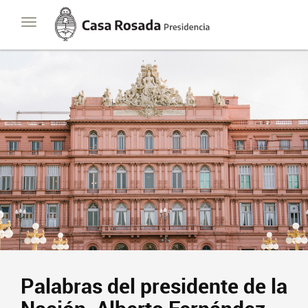
Casa
Toggle
Rosada
navigation
Presidencia
de
la
Nación
Palabras del presidente de la