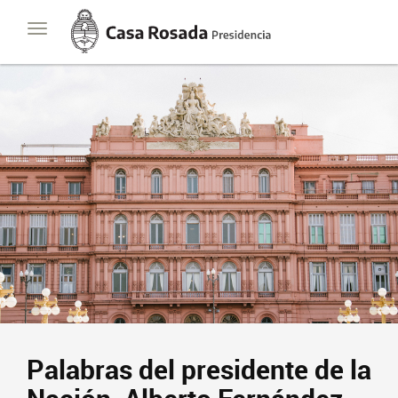
Casa
Toggle
Rosada
navigation
Presidencia
de
la
Nación
Palabras del presidente de la