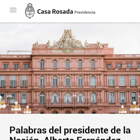
Casa
Toggle
Rosada
navigation
Presidencia
de
la
Nación
Palabras del presidente de la