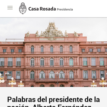
Casa
Toggle
Rosada
navigation
Presidencia
de
la
Nación
Palabras del presidente de la