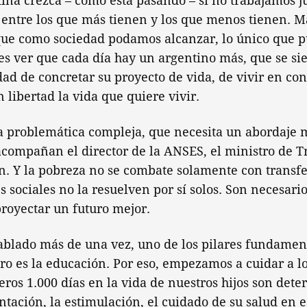
na crezca – como está pasando – si no trabajamos ju
 entre los que más tienen y los que menos tienen. M
que como sociedad podamos alcanzar, lo único que p
es ver que cada día hay un argentino más, que se si
dad de concretar su proyecto de vida, de vivir en co
 libertad la vida que quiere vivir.
a problemática compleja, que necesita un abordaje 
acompañan el director de la ANSES, el ministro de T
n. Y la pobreza no se combate solamente con transf
s sociales no la resuelven por sí solos. Son necesari
proyectar un futuro mejor.
blado más de una vez, uno de los pilares fundamen
uro es la educación. Por eso, empezamos a cuidar a l
ros 1.000 días en la vida de nuestros hijos son det
ntación, la estimulación, el cuidado de su salud en e