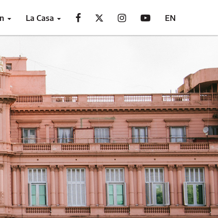
ón
La Casa
EN