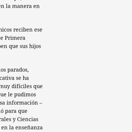
 en la manera en
hicos reciben ese
de Primera
ben que sus hijos
os parados,
cativa se ha
 muy difíciles que
que le pudimos
esa información –
ió para que
ales y Ciencias
s en la enseñanza