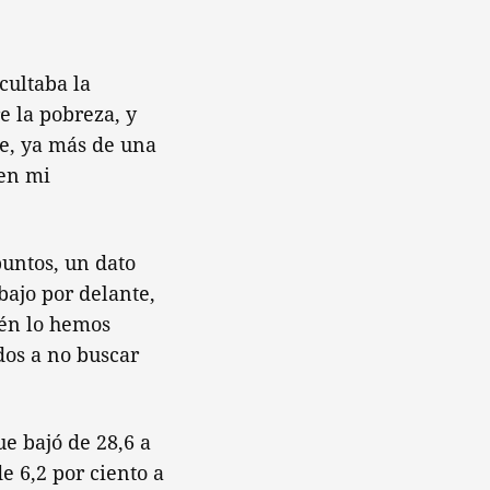
ultaba la
e la pobreza, y
je, ya más de una
uen mi
puntos, un dato
bajo por delante,
ién lo hemos
os a no buscar
e bajó de 28,6 a
e 6,2 por ciento a