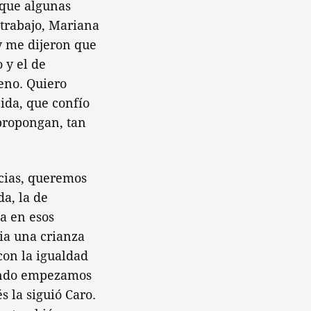
 que algunas
trabajo, Mariana
y me dijeron que
 y el de
eno. Quiero
cida, que confío
 propongan, tan
cias, queremos
da, la de
a en esos
ia una crianza
on la igualdad
uando empezamos
 la siguió Caro.