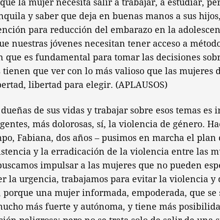
ue la mujer necesita salir a trabajar, a estudiar, p
anquila y saber que deja en buenas manos a sus hijos,
ención para reducción del embarazo en la adolescen
ue nuestras jóvenes necesitan tener acceso a métod
n que es fundamental para tomar las decisiones sobr
 tienen que ver con lo más valioso que las mujeres d
ibertad, libertad para elegir. (APLAUSOS)
dueñas de sus vidas y trabajar sobre esos temas es ir
gentes, más dolorosas, sí, la violencia de género. Ha
po, Fabiana, dos años – pusimos en marcha el plan 
stencia y la erradicación de la violencia entre las m
scamos impulsar a las mujeres que no pueden espe
 la urgencia, trabajamos para evitar la violencia y d
y, porque una mujer informada, empoderada, que se s
 mucho más fuerte y autónoma, y tiene más posibilida