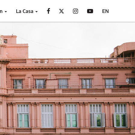
ón
La Casa
EN