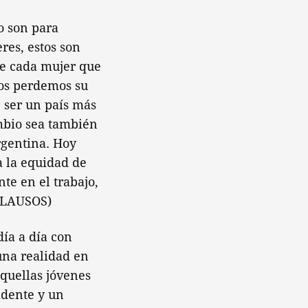
o son para
res, estos son
ue cada mujer que
nos perdemos su
e ser un país más
ambio sea también
rgentina. Hoy
a la equidad de
te en el trabajo,
PLAUSOS)
día a día con
 una realidad en
aquellas jóvenes
idente y un