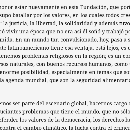
honor estar nuevamente en esta Fundación, que por
upo batallar por los valores, en los cuales todos cr
 la justicia, la libertad, la solidaridad y además tuv
có vivir una época que no era así él soñó y trabajó 
nida. En un mundo tan convulsionado, hoy, pasa a s
ente latinoamericano tiene esa ventaja: está lejos, es
tenemos problemas religiosos en la región; es un co
sos naturales, con buenos recursos humanos, como 
 enorme posibilidad, especialmente en temas que s
la agenda mundial, que son la seguridad alimentaria
os ser parte del escenario global, hacernos cargo d
cuciantes problemas que tiene el mundo, que no sólo
efender los valores de la democracia, los derechos 
contra el cambio climático, la lucha contra el crime