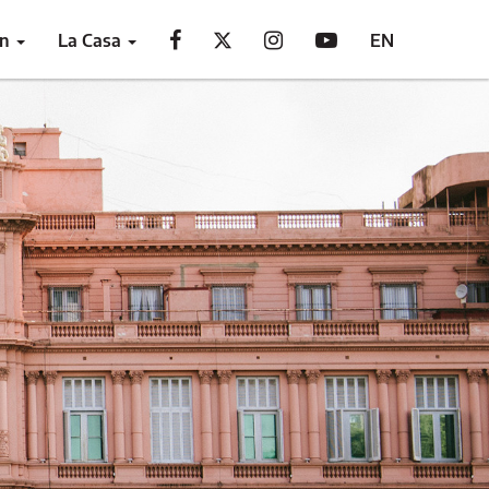
ón
La Casa
EN