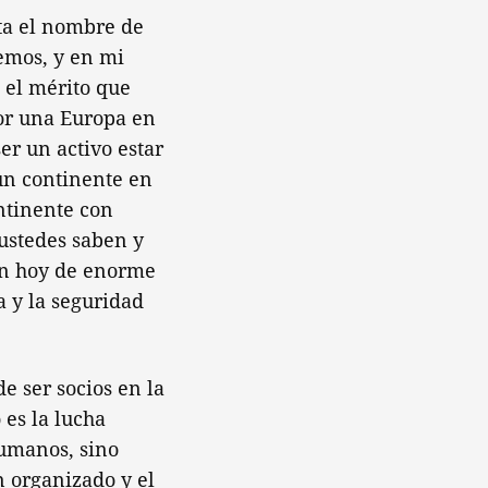
ta el nombre de
eemos, y en mi
o el mérito que
por una Europa en
er un activo estar
 un continente en
ntinente con
ustedes saben y
on hoy de enorme
 y la seguridad
e ser socios en la
 es la lucha
humanos, sino
n organizado y el