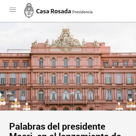
Casa
Toggle
Rosada
navigation
Presidencia
de
la
Nación
Palabras del presidente