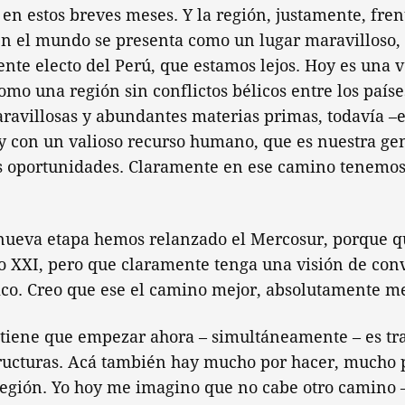
n estos breves meses. Y la región, justamente, frent
en el mundo se presenta como un lugar maravilloso,
ente electo del Perú, que estamos lejos. Hoy es una
omo una región sin conflictos bélicos entre los país
aravillosas y abundantes materias primas, todavía –
y con un valioso recurso humano, que es nuestra gent
 oportunidades. Claramente en ese camino tenemos 
 nueva etapa hemos relanzado el Mercosur, porque 
o XXI, pero que claramente tenga una visión de con
ico. Creo que ese el camino mejor, absolutamente me
tiene que empezar ahora – simultáneamente – es tra
tructuras. Acá también hay mucho por hacer, mucho 
 región. Yo hoy me imagino que no cabe otro camino 