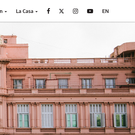
ón
La Casa
EN