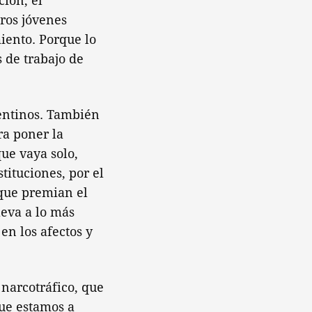
ión, el
ros jóvenes
iento. Porque lo
 de trabajo de
gentinos. También
ra poner la
ue vaya solo,
stituciones, por el
 que premian el
leva a lo más
en los afectos y
 narcotráfico, que
ue estamos a