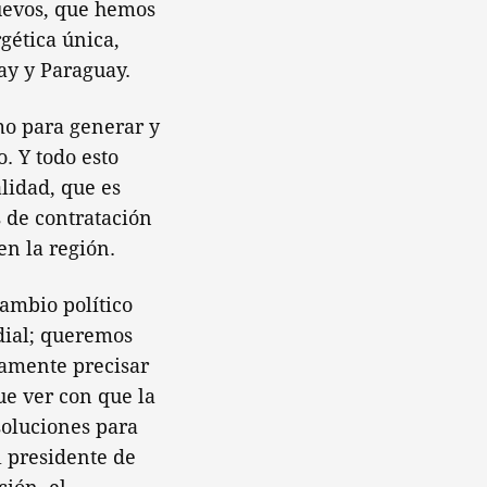
uevos, que hemos
gética única,
uay y Paraguay.
o para generar y
. Y todo esto
lidad, que es
s de contratación
en la región.
cambio político
dial; queremos
ramente precisar
ue ver con que la
soluciones para
l presidente de