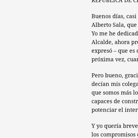
REPÚBLICA DE C
Buenos días, casi 
Alberto Sala, que
Yo me he dedicado
Alcalde, ahora pr
expresó – que es 
próxima vez, cua
Pero bueno, graci
decían mis coleg
que somos más lo
capaces de const
potenciar el inte
Y yo quería breve
los compromisos q