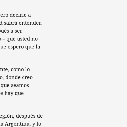
iero decirle a
ed sabrá entender.
ués a ser
o – que usted no
que espero que la
ante, como lo
o, donde creo
s que seamos
ue hay que
región, después de
a Argentina, y lo