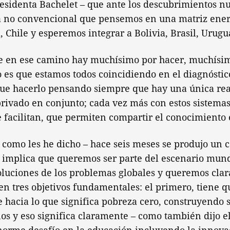
residenta Bachelet – que ante los descubrimientos n
a no convencional que pensemos en una matriz ener
, Chile y esperemos integrar a Bolivia, Brasil, Urug
e en ese camino hay muchísimo por hacer, muchísim
 es que estamos todos coincidiendo en el diagnóstico
ue hacerlo pensando siempre que hay una única rea
privado en conjunto; cada vez más con estos sistema
 facilitan, que permiten compartir el conocimiento 
 como les he dicho – hace seis meses se produjo un 
io implica que queremos ser parte del escenario mun
soluciones de los problemas globales y queremos cla
en tres objetivos fundamentales: el primero, tiene q
hacia lo que significa pobreza cero, construyendo 
nos y eso significa claramente – como también dijo e