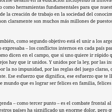
norme desafío en la educación incluyendo la innovac
 como herramientas fundamentales para que nuest
de la creación de trabajo en la sociedad del conocim
son claramente son muchos más millones de puestos
mbién, como segundo objetivo está el unir a los ar
o expresaba – los conflictos internos en cada país pa
omo dicen en el campo, que si uno quiere ir rápido q
lejos hay que ir unidos. Y unidos por la ley, por las in
por la no impunidad, por las reglas del juego claras,
nte. Ese esfuerzo que dignifica, ese esfuerzo que te l
e mundo que es lograr ser felices en familia, felices 
genda – como tercer punto – es el combate frontal al
stros países ha significado un enorme dolor, pero q