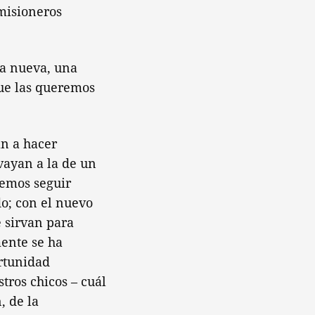
misioneros
ia nueva, una
que las queremos
an a hacer
vayan a la de un
eremos seguir
o; con el nuevo
 sirvan para
mente se ha
rtunidad
tros chicos – cuál
, de la