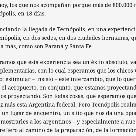
hoy, los que nos acompañan porque más de 800.000 
polis, en 18 días.
nciando la llegada de Tecnópolis, en una experienc
cnópolis, en dos sedes, en dos ciudades hermanas, 
a más, como son Paraná y Santa Fe.
amos que esta experiencia sea un éxito absoluto, v
lementarias, con lo cual esperamos que los chicos 
ro; estimular – insisto – este intercambio, que lo qu
 el aeropuerto, en conjunto, que estamos proyectand
os proyectando. Son todas cosas, que esperamos que
z más esta Argentina federal. Pero Tecnópolis real
un lugar de encuentro, un sitio que nos da una opo
mostrarles a los argentinos – y especialmente a nues
refiero al camino de la preparación, de la formación