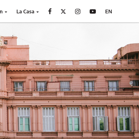
ón
La Casa
EN