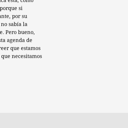
acá está, cómo
 porque si
nte, por su
 no sabía la
e. Pero bueno,
esta agenda de
creer que estamos
lo que necesitamos