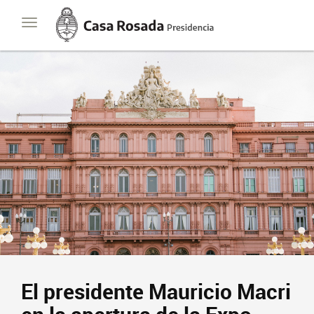
Casa
Toggle
Rosada
navigation
Presidencia
de
la
Nación
El presidente Mauricio Macri