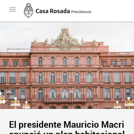
Casa
Toggle
Rosada
navigation
Presidencia
de
la
Nación
El presidente Mauricio Macri