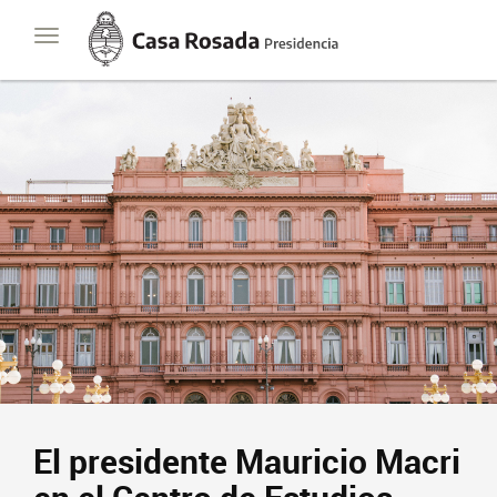
Casa
Toggle
Rosada
navigation
Presidencia
de
la
Nación
El presidente Mauricio Macri