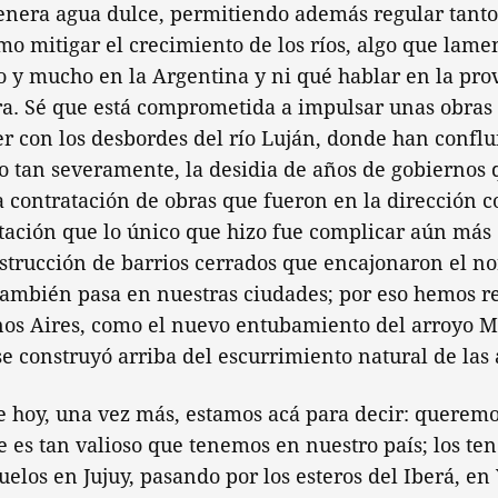
enera agua dulce, permitiendo además regular tanto
mo mitigar el crecimiento de los ríos, algo que lam
o y mucho en la Argentina y ni qué hablar en la pro
a. Sé que está comprometida a impulsar unas obras
r con los desbordes del río Luján, donde han conflu
o tan severamente, la desidia de años de gobiernos 
 contratación de obras que fueron en la dirección c
ación que lo único que hizo fue complicar aún más 
strucción de barrios cerrados que encajonaron el n
 también pasa en nuestras ciudades; por eso hemos r
nos Aires, como el nuevo entubamiento del arroyo 
se construyó arriba del escurrimiento natural de las 
 hoy, una vez más, estamos acá para decir: queremos
e es tan valioso que tenemos en nuestro país; los te
elos en Jujuy, pasando por los esteros del Iberá, en 