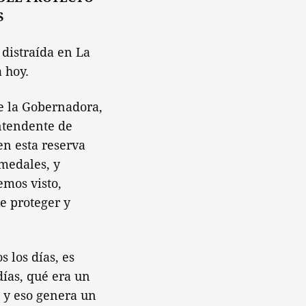
S
distraída en La
 hoy.
e la Gobernadora,
ntendente de
en esta reserva
umedales, y
mos visto,
e proteger y
 los días, es
ías, qué era un
 y eso genera un