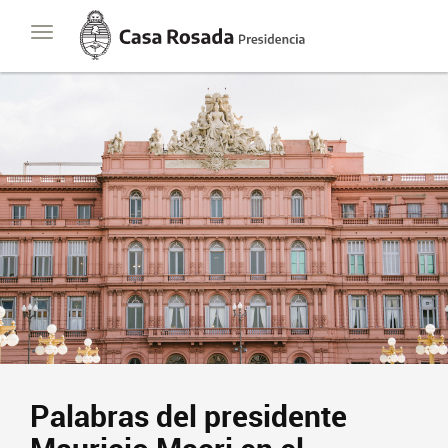
Casa
Toggle
Rosada
navigation
Presidencia
de
la
Nación
Palabras del presidente