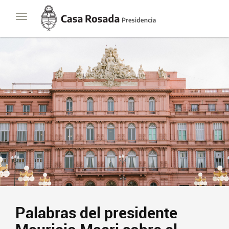
Casa
Toggle
Rosada
navigation
Presidencia
de
la
Nación
Palabras del presidente